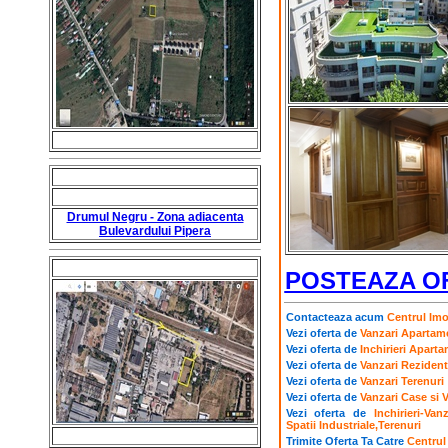
Drumul Negru - Zona adiacenta
Bulevardului Pipera
POSTEAZA OFE
Contacteaza acum
Centrul Imo
Vezi oferta de
Vanzari Apartam
Vezi oferta de
Inchirieri Apart
Vezi oferta de
Vanzari Rezident
Vezi oferta de
Vanzari Terenuri
Vezi oferta de
Vanzari Case si V
Vezi oferta de
Inchirieri-Van
Spatii Industriale,Terenuri
Trimite Oferta Ta Catre
Centrul